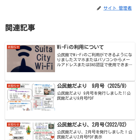
サイト 管理者
関連記事
Wi-Fiの利用について
お知らせ
公民館でWi-Fiのご利用ができるようにな
りましたスマホまたはパソコンからメー
ルアドレスまたはSNS認証で使用できま
す。不特定多数の方がご利用になります
ので、重要な通信はしないでください。
※ 認証方法：メールアドレス認証とSNS
認証がありま...
公民館だより 9月号（2025/9）
お知らせ
公民館だより 9月号を発行しました‼公
民館だより9月号PDF
公民館だより、2月号(2022/02)
お知らせ
公民館だより、2月号を発行しました！公
民館だより2月号PDF表示